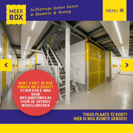
Selfstorage boxen huren
in Boxmeer & Venray
prev
next
KUNT U NIET DE BOX
VINDEN DIE U ZOEKT?
STUUR EEN E-MAIL
NAAR
INFO@MEERBOX.NL
VOOR DE OVERIGE
MOGELIJKHEDEN
THUIS PLAATS TE KORT?
HIER IS NOG RUIMTE GENOEG!