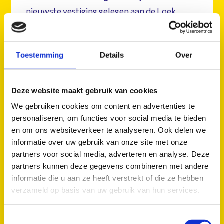
nieuwste vestiging gelegen aan de Loek
Nelissenstraat 23 te Oostrum. De 3 etage's
tellende selfstorage biedt de keuze uit 88
verschillende opslagruimtes welke variëren
Toestemming
Details
Over
van 7m³ tot en met 26m³. Het pand biedt
meerdere parkeergelegenheden en bevind
Deze website maakt gebruik van cookies
zich op het nieuw gerealiseerde
We gebruiken cookies om content en advertenties te
businesspark De Hulst in de gemeente
personaliseren, om functies voor social media te bieden
Venray.
en om ons websiteverkeer te analyseren. Ook delen we
informatie over uw gebruik van onze site met onze
partners voor social media, adverteren en analyse. Deze
NU HUREN!
partners kunnen deze gegevens combineren met andere
informatie die u aan ze heeft verstrekt of die ze hebben
verzameld op basis van uw gebruik van hun services.
Toestemmingsselectie