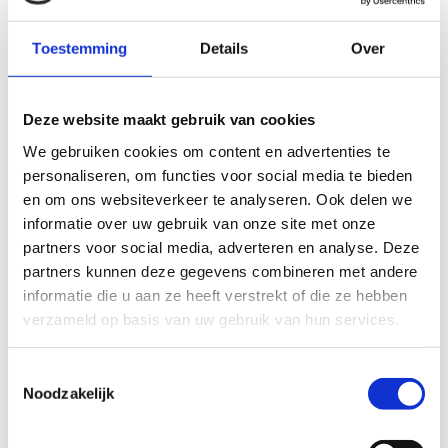
middels het contactformulier of via de contactgegevens
op deze pagina.
Toestemming
Details
Over
OPENINGSTIJDEN HUURDERS:
Deze website maakt gebruik van cookies
365 dagen per jaar van 06.00 tot 23.00
We gebruiken cookies om content en advertenties te
Meerbox Selfstorage
personaliseren, om functies voor social media te bieden
't Leucker 12
en om ons websiteverkeer te analyseren. Ook delen we
5831 DB Boxmeer
informatie over uw gebruik van onze site met onze
T: 0485-209020
partners voor social media, adverteren en analyse. Deze
partners kunnen deze gegevens combineren met andere
E:
info@meerbox.nl
informatie die u aan ze heeft verstrekt of die ze hebben
verzameld op basis van uw gebruik van hun services.
Meerbox Selfstorage
Loek Nelissenstraat 23
Toestemmingsselectie
5807 GT Oostrum
Noodzakelijk
T: 0478-210010
E.
info@meerbox.nl