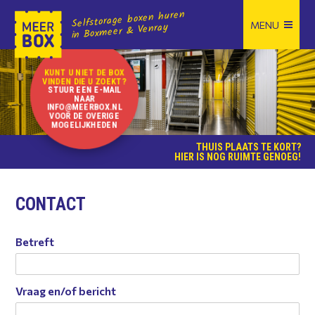
Selfstorage boxen huren
in Boxmeer & Venray
KUNT U NIET DE BOX
VINDEN DIE U ZOEKT?
STUUR EEN E-MAIL
NAAR
INFO@MEERBOX.NL
VOOR DE OVERIGE
MOGELIJKHEDEN
THUIS PLAATS TE KORT?
HIER IS NOG RUIMTE GENOEG!
CONTACT
Betreft
Vraag en/of bericht