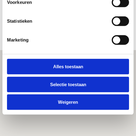
Voorkeuren
KvK-nummer 70059268
BTW nummer is NL166486115B04
Statistieken
Marketing
Alles toestaan
Selectie toestaan
Weigeren